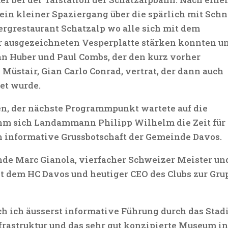
 ein kleiner Spaziergang über die spärlich mit Sch
grestaurant Schatzalp wo alle sich mit dem
r ausgezeichneten Vesperplatte stärken konnten u
n Huber und Paul Combs, der den kurz vorher
Müstair, Gian Carlo Conrad, vertrat, der dann auch
et wurde.
en, der nächste Programmpunkt wartete auf die
hm sich Landammann Philipp Wilhelm die Zeit für
h informative Grussbotschaft der Gemeinde Davos.
nde Marc Gianola, vierfacher Schweizer Meister un
t dem HC Davos und heutiger CEO des Clubs zur Gru
ch ich äusserst informative Führung durch das Stad
nfrastruktur und das sehr gut konzipierte Museum i