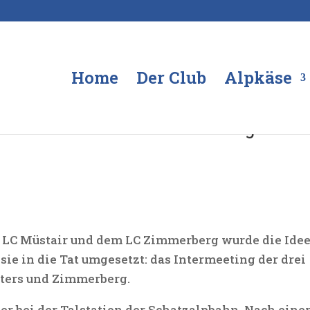
Home
Der Club
Alpkäse
 Davos-Klosters und Zimmerberg
 LC Müstair und dem LC Zimmerberg wurde die Ide
ie in die Tat umgesetzt: das Intermeeting der drei
sters und Zimmerberg.
er bei der Talstation der Schatzalpbahn. Nach eine